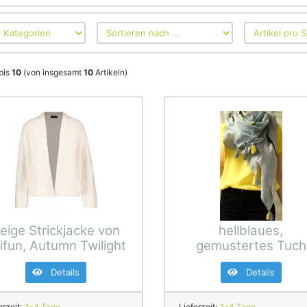
bis
10
(von insgesamt
10
Artikeln)
eige Strickjacke von
hellblaues,
ifun, Autumn Twilight
gemustertes Tuch
Details
Details
erzeit:
3-4 Tage
Lieferzeit:
3-4 Tage