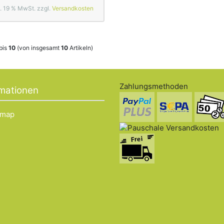
l. 19 % MwSt. zzgl.
Versandkosten
bis
10
(von insgesamt
10
Artikeln)
Zahlungsmethoden
rmationen
emap