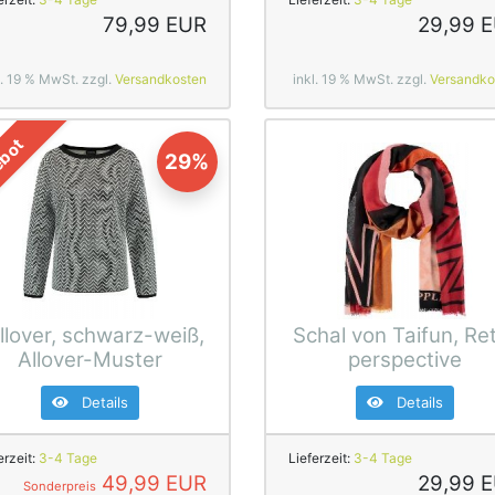
79,99 EUR
29,99 
l. 19 % MwSt. zzgl.
Versandkosten
inkl. 19 % MwSt. zzgl.
Versandko
bot
29%
llover, schwarz-weiß,
Schal von Taifun, Re
Allover-Muster
perspective
Details
Details
erzeit:
3-4 Tage
Lieferzeit:
3-4 Tage
49,99 EUR
29,99 
Sonderpreis