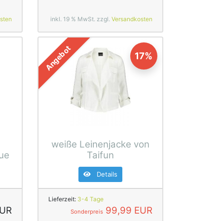
sten
inkl. 19 % MwSt. zzgl.
Versandkosten
Angebot
17%
weiße Leinenjacke von
lue
Taifun
Details
Lieferzeit:
3-4 Tage
EUR
99,99 EUR
Sonderpreis