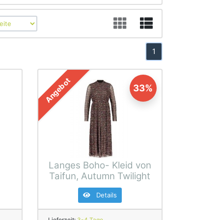
1
Angebot
33%
Langes Boho- Kleid von
Taifun, Autumn Twilight
Details
Lieferzeit:
3-4 Tage