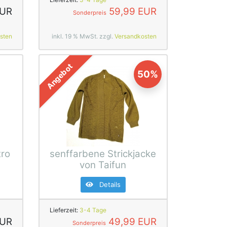
EUR
59,99 EUR
Sonderpreis
sten
inkl. 19 % MwSt. zzgl.
Versandkosten
Angebot
50%
tro
senffarbene Strickjacke
von Taifun
Details
Lieferzeit:
3-4 Tage
EUR
49,99 EUR
Sonderpreis