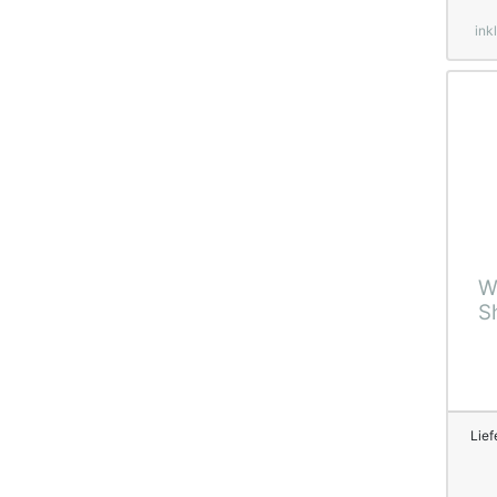
ink
W
S
Lief