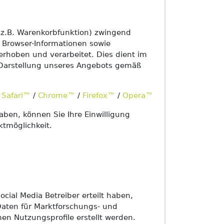
(z.B. Warenkorbfunktion) zwingend
d Browser-Informationen sowie
erhoben und verarbeitet. Dies dient im
 Darstellung unseres Angebots gemäß
/
Safari™
/
Chrome™
/
Firefox™
/
Opera™
aben, können Sie Ihre Einwilligung
ktmöglichkeit.
ocial Media Betreiber erteilt haben,
Daten für Marktforschungs- und
 Nutzungsprofile erstellt werden.