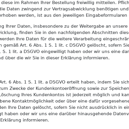
se im Rahmen Ihrer Bestellung freiwillig mitteilen. Pflich
n die Daten zwingend zur Vertragsabwicklung benötigen und
hoben werden, ist aus den jeweiligen Eingabeformularen e
ng Ihrer Daten, insbesondere zu der Weitergabe an unsere
icklung, finden Sie in den nachfolgenden Abschnitten die
werden Ihre Daten für die weitere Verarbeitung eingeschrä
gemäß Art. 6 Abs. 1 S. 1 lit. c DSGVO gelöscht, sofern Sie
1 S. 1 lit. a DSGVO eingewilligt haben oder wir uns eine
nd über die wir Sie in dieser Erklärung informieren.
 Art. 6 Abs. 1 S. 1 lit. a DSGVO erteilt haben, indem Sie si
zum Zwecke der Kundenkontoeröffnung sowie zur Speicheru
Löschung Ihres Kundenkontos ist jederzeit möglich und ka
ebene Kontaktmöglichkeit oder über eine dafür vorgesehen
n Ihre Daten gelöscht, sofern Sie nicht ausdrücklich in e
lligt haben oder wir uns eine darüber hinausgehende Daten
r Erklärung informieren.